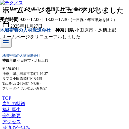
コ
［フリーダイヤル］お気軽にお問い合わせください
ホームページをリニューアルしました
ン
受付時間
9:00~12:00｜13:00~17:30
テ
（土日祝・年末年始を除く）
2025年11月27日
ン
地域密着の人材派遣会社
神奈川県
小田原市・足柄上郡
ツ
ホームページをリニューアルしました
へ
移
動
地域密着の人材派遣会社
神奈川県
小田原市・足柄上郡
〒250-0011
神奈川県小田原市栄町1-16-37
リプロ小田原栄町ビル1階
TEL.0465-24-0797（代表）
フリーダイヤル 0120-66-0797
TOP
当社の特徴
福利厚生
会社概要
アクセス
派遣の仕組み